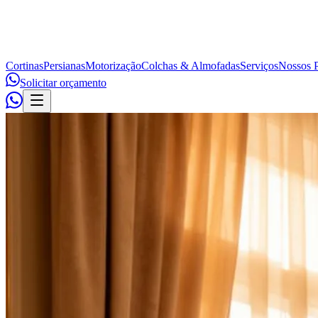
Cortinas
Persianas
Motorização
Colchas & Almofadas
Serviços
Nossos P
Solicitar orçamento