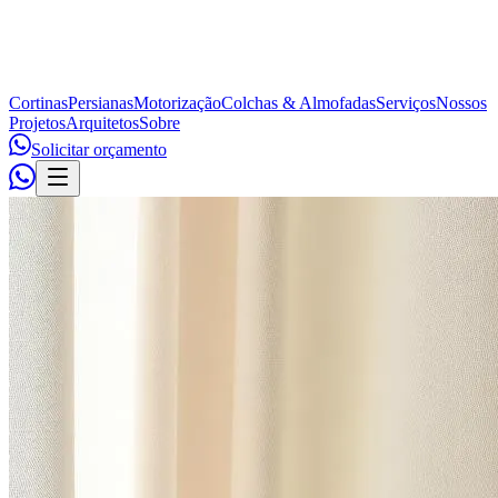
Cortinas
Persianas
Motorização
Colchas & Almofadas
Serviços
Nossos
Projetos
Arquitetos
Sobre
Solicitar orçamento