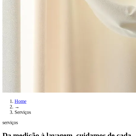
Home
→
Serviços
serviços
Da medição à lavagem, cuidamos de cada