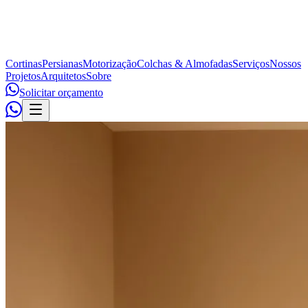
Cortinas
Persianas
Motorização
Colchas & Almofadas
Serviços
Nossos
Projetos
Arquitetos
Sobre
Solicitar orçamento